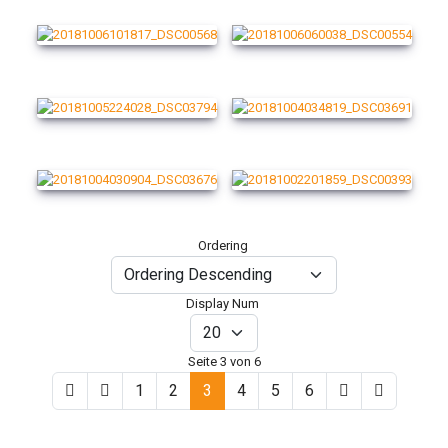
Ordering
Display Num
Seite 3 von 6
1
2
3
4
5
6