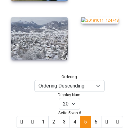
Ordering
Display Num
Seite 5 von 6
1
2
3
4
5
6